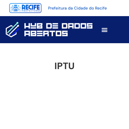
Prefeitura da Cidade do Recife
Portal de Dados Abertos
Visualizações de Dados
Engajamento com dados
IPTU