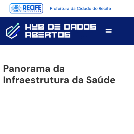
Prefeitura da Cidade do Recife
Portal de Dados Abertos
Visualizações de Dados
Engajamento com dados
Panorama da
Infraestrutura da Saúde